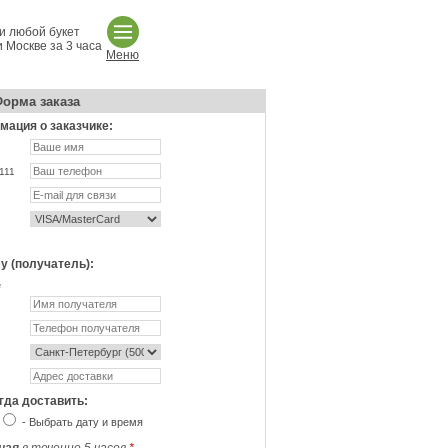
и любой букет
 Москве за 3 часа
Меню
орма заказа
ация о заказчике:
111
у (получатель):
не
гда доставить:
- Выбрать дату и время