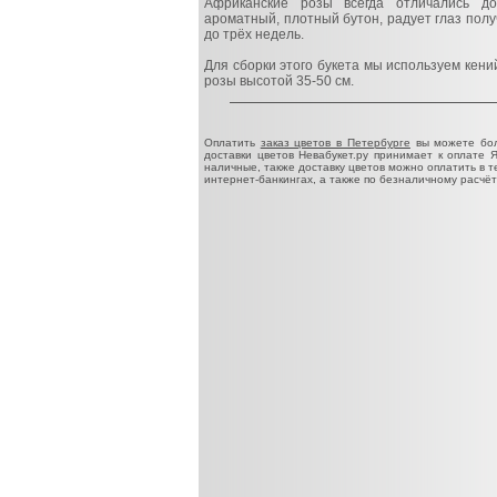
Африканские розы всегда отличались до
ароматный, плотный бутон, радует глаз получ
до трёх недель.
Для сборки этого букета мы используем кени
розы высотой 35-50 см.
Оплатить
заказ цветов в Петербурге
вы можете бол
доставки цветов Невабукет.ру принимает к оплате 
наличные, также доставку цветов можно оплатить в 
интернет-банкингах, а также по безналичному расчёт