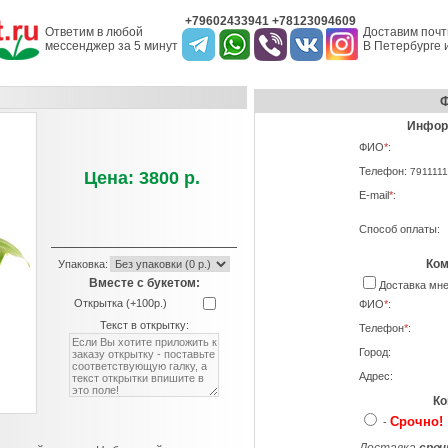
+79602433941 +78123094609
Ответим в любой
Доставим почт
мессенджер за 5 минут
В Петербурге и
Ф
Информ
ФИО
*
:
Телефон:
7911111
Цена: 3800 р.
E-mail
*
:
Способ оплаты:
Ком
Упаковка:
Вместе с букетом:
Доставка м
Открытка (+100р.)
ФИО
*
:
Текст в открытку:
Телефон
*
:
Город:
Адрес:
Ко
Срочно!
-