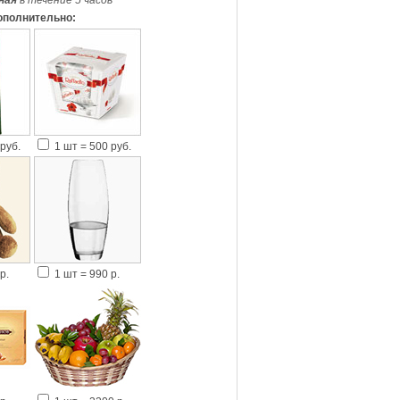
ная
в течение 5 часов
*
ополнительно:
руб.
1 шт = 500 руб.
р.
1 шт = 990 р.