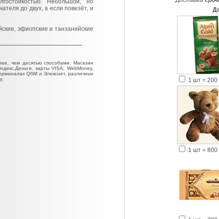
Доставка
сроч
лгостойкостью. Небольшой, но
ателя до двух, а если повезёт, и
Д
йские, эфиопские и танзанийские
ее, чем десятью способами. Магазин
Яндекс.Деньги, карты VISA, WebMoney,
терминалах QIWI и Элекснет, различных
у.
1 шт = 200 
1 шт = 800 