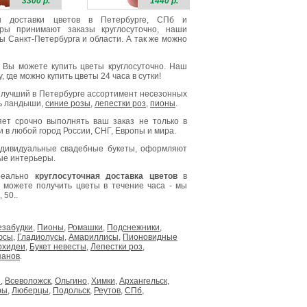
3300 р.
1440 р.
зин доставки цветов в Петербурге, СПб и
ры принимают заказы круглосуточно, наши
 Санкт-Петербурга и области. А так же можно
 Вы можете купить цветы круглосуточно. Наш
 где можно купить цветы 24 часа в сутки!
с лучший в Петербурге ассортимент несезонных
ть ландыши,
синие розы
,
лепестки роз
,
пионы
.
яет срочно выполнять ваш заказ не только в
и в любой город России, СНГ, Европы и мира.
дивидуальные свадебные букеты, оформляют
ые интерьеры.
 реально
круглосуточная доставка цветов
в
ы можете получить цветы в течение часа - мы
 50..
езабудки
,
Пионы
,
Ромашки
,
Подснежники
,
юсы
,
Гладиолусы
,
Амариллисы
,
Пионовидные
рхидеи
,
Букет невесты
,
Лепестки роз
,
панов
.
н
,
Всеволожск
,
Ольгино
,
Химки
,
Архангельск
,
ры
,
Люберцы
,
Подольск
,
Реутов
,
СПб
,