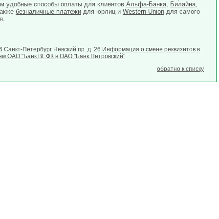
ем удобные способы оплаты для клиентов
Альфа-Банка
,
Билайна
,
также
безналичные платежи
для юрлиц и
Western Union
для самого
я.
6 Санкт-Петербург Невский пр. д. 26
Информация о смене реквизитов в
ем ОАО "Банк ВЕФК в ОАО "Банк Петровский"
.
обратно к списку