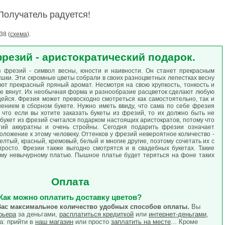
Получатель радуется!
38 (
схема
).
фрезий - аристократический подарок.
 фрезий - символ весны, юности и наивности. Он станет прекрасным
шки. Эти скромные цветы собрали в своих разноцветных лепестках весну
ют прекрасный пряный аромат. Несмотря на свою хрупкость, тонкость и
не вянут. Их необычная форма и разнообразие расцветок сделают любую
йся. Фрезия может превосходно смотреться как самостоятельно, так и
ением в сборном букете. Нужно иметь ввиду, что сама по себе фрезия
 что если вы хотите заказать букеты из фрезий, то их должно быть не
букет из фрезий считался подарком настоящих аристократов, потому что
тий аккуратны и очень стройны. Сегодня подарить фрезии означает
оложение к этому человеку. Оттенков у фрезий невероятное количество -
елтый, красный, кремовый, белый и многие другие, поэтому сочетать их с
просто. Фрезии также выгодно смотрятся и в свадебных букетах. Такие
ому невычурному платью. Пышное платье будет теряться на фоне таких
Оплата
Как можно оплатить доставку цветов?
<--/li>
Вас максимальное количество удобных способов оплаты.
Вы
рьера
за деньгами,
расплатиться кредиткой
или
интернет-деньгами
,
а: прийти в
наш магазин
или просто
заплатить на месте
... Кроме