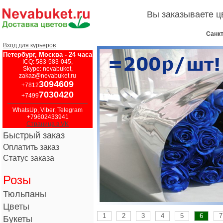
Вы заказываете 
Санкт
Вход для курьеров
Петербург, Москва - 24 часа
ICQ: 583-583-045,
Skype: nevabuket,
zakaz@nevabuket.ru
3094609
+7812
7030420
+7499
WhatsUp, Viber, Telegram
+79602433941
Страница в VK
Быстрый заказ
Оплатить заказ
Статус заказа
Розы
Тюльпаны
Цветы
1
2
3
4
5
6
7
Букеты