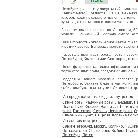
1710 р.
Невабукет.ру - круглосуточный мага
Ленинградской области. Наши менедже
курьеры ездят в самые отдалённые районы
купить цветы в москве в нашем магазине.
В нашем салоне цветов на Лиговском, 50
магазин - ближайший к Московскому вокзалу,
Наша гордость - экзотические цветы. У на
и редких цветов. Вы всегда можете заказа
Разветвлённая партнёрская сеть позвол
Петербурге, Колпино или Сестрорецке, но 
Наши флористы магазина оформляют ин
торжественные залы, создают оригинальн
Гордостью нашего магазина является
Петербурге. Заказав букет в час ночи, в
собираем букет и стартуем с Лиговского пр.,
Мы предлагаем заказ и доставку цветов:
Синие розы
,
Радужные розы
,
Ландыши
,
Н
Подсолнухи
,
Фрезии
,
Нарциссы
,
Ранункул
розы
,
Гортензии
,
Сирень
,
Черные розы
,
О
Свадебный букет
,
101 роза
,
Корзина тюль
Мы доставляем цветы в:
Санкт-Петербург
,
Москву
,
Колпино
,
Пушки
Петрозаводск
,
Сестрорецк
,
Выборг
,
Шуша
Петербург
,
Питер