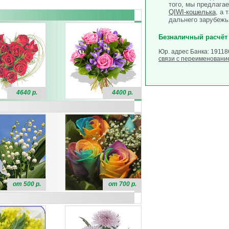
того, мы предлага
QIWI-кошелька
, а 
дальнего зарубежь
Безналичный расчёт
Юр. адрес Банка: 19118
связи с переименовани
4640 р.
4400 р.
от 500 р.
от 700 р.