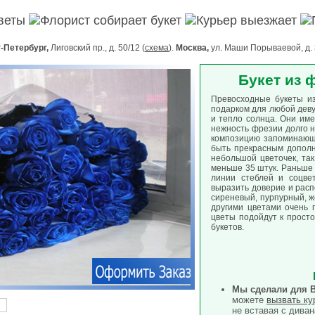
цветы
Флорист собирает букет
Курьер выезжает
-Петербург,
Лиговский пр., д. 50/12 (
схема
).
Москва,
ул. Маши Порываевой, д. 
Букет из 
Превосходные букеты из
подарком для любой деву
и тепло солнца. Они име
нежность фрезии долго 
композицию запоминающе
быть прекрасным дополн
небольшой цветочек, так
меньше 35 штук. Раньше 
линии стеблей и соцве
выразить доверие и расп
сиреневый, пурпурный, ж
другими цветами очень 
цветы подойдут к прост
букетов.
Мы сделали для 
можете
вызвать ку
не вставая с диван