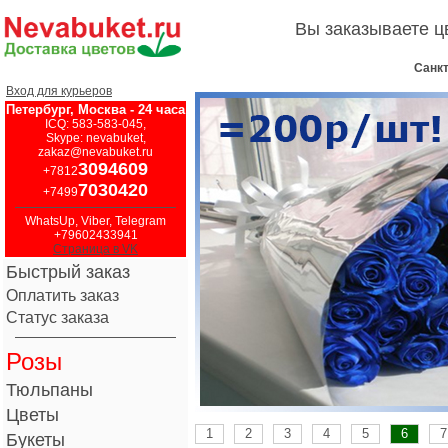
Вы заказываете 
Санкт
Вход для курьеров
Петербург, Москва - 24 часа
ICQ: 583-583-045,
Skype: nevabuket,
zakaz@nevabuket.ru
3094609
+7812
7030420
+7499
WhatsUp, Viber, Telegram
+79602433941
Страница в VK
Быстрый заказ
Оплатить заказ
Статус заказа
Розы
Тюльпаны
Цветы
1
2
3
4
5
6
7
Букеты