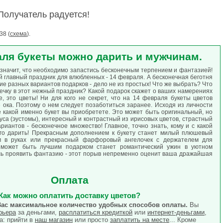
Получатель радуется!
38 (
схема
).
аля букеты можно дарить и мужчинам.
 значит, что необходимо запастись бесконечным терпением и фантазией!
й главный праздник для влюбленных - 14 февраля. А бесконечная беготня
ие разных вариантов подарков - дело не из простых! Что же выбрать? Что
ечку в этот нежный праздник? Какой подарок скажет о ваших намерениях
, это цветы! Ни для кого не секрет, что на 14 февраля букеты цветов
 ока. Поэтому о нем следует позаботиться заранее. Исходя из личности
 какой именно букет вы приобретете. Это может быть оригинальный, но
уса (эустомы), интересный и контрастный из ирисовых цветов, страстный
ариантов - бесконечное множество! Главное, точно знать, кому и с какой
го дарить! Прекрасным дополнением к букету станет милый плюшевый
м в руках или прекрасный фарфоровый ангелочек с держателем для
 может быть лучшим подарком станет романтический ужин в уютном
сь проявить фантазию - этот порыв непременно оценит ваша дражайшая
Оплата
Как можно оплатить доставку цветов?
<--/li>
Вас максимальное количество удобных способов оплаты.
Вы
рьера
за деньгами,
расплатиться кредиткой
или
интернет-деньгами
,
а: прийти в
наш магазин
или просто
заплатить на месте
... Кроме