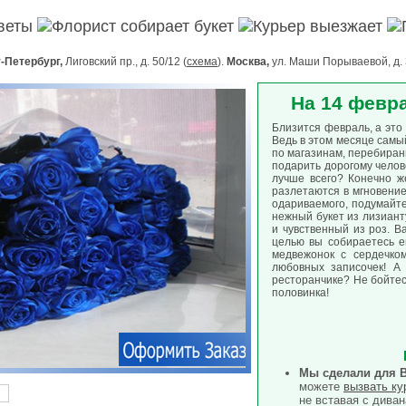
цветы
Флорист собирает букет
Курьер выезжает
-Петербург,
Лиговский пр., д. 50/12 (
схема
).
Москва,
ул. Маши Порываевой, д. 
На 14 февр
Близится февраль, а это
Ведь в этом месяце самы
по магазинам, перебиран
подарить дорогому челов
лучше всего? Конечно же
разлетаются в мгновение
одариваемого, подумайте
нежный букет из лизиант
и чувственный из роз. В
целью вы собираетесь е
медвежонок с сердечко
любовных записочек! А
ресторанчике? Не бойте
половинка!
Мы сделали для 
можете
вызвать ку
не вставая с диван