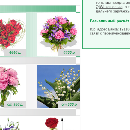
того, мы предлага
QIWI-кошелька
, а 
дальнего зарубежь
Безналичный расчёт
Юр. адрес Банка: 19118
связи с переименовани
4640 р.
4400 р.
от 950 р.
от 500 р.