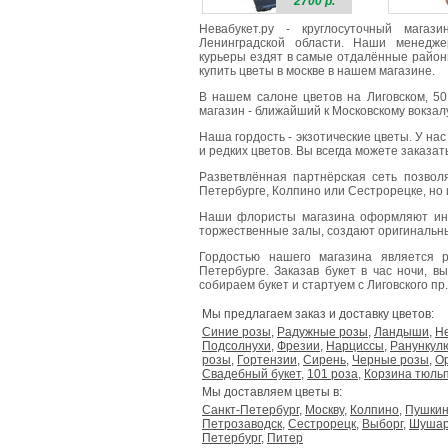
2700 р.
Невабукет.ру - круглосуточный мага
Ленинградской области. Наши менедже
курьеры ездят в самые отдалённые районы
купить цветы в москве в нашем магазине.
В нашем салоне цветов на Лиговском, 50
магазин - ближайший к Московскому вокзалу,
Наша гордость - экзотические цветы. У на
и редких цветов. Вы всегда можете заказа
Разветвлённая партнёрская сеть позвол
Петербурге, Колпино или Сестрорецке, но 
Наши флористы магазина оформляют ин
торжественные залы, создают оригинальн
Гордостью нашего магазина является
Петербурге. Заказав букет в час ночи, в
собираем букет и стартуем с Лиговского пр.,
Мы предлагаем заказ и доставку цветов:
Синие розы
,
Радужные розы
,
Ландыши
,
Н
Подсолнухи
,
Фрезии
,
Нарциссы
,
Ранункул
розы
,
Гортензии
,
Сирень
,
Черные розы
,
О
Свадебный букет
,
101 роза
,
Корзина тюль
Мы доставляем цветы в:
Санкт-Петербург
,
Москву
,
Колпино
,
Пушки
Петрозаводск
,
Сестрорецк
,
Выборг
,
Шуша
Петербург
,
Питер