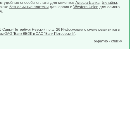
ем удобные способы оплаты для клиентов
Альфа-Банка
,
Билайна
,
также
безналичные платежи
для юрлиц и
Western Union
для самого
я.
6 Санкт-Петербург Невский пр. д. 26
Информация о смене реквизитов в
ем ОАО "Банк ВЕФК в ОАО "Банк Петровский"
.
обратно к списку