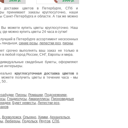
1650 р.
2000 р.
зин доставки цветов в Петербурге, СПб и
ры принимают заказы круглосуточно, наши
 Санкт-Петербурга и области. А так же можно
 Вы можете купить цветы круглосуточно. Наш
 где можно купить цветы 24 часа в сутки!
с лучший в Петербурге ассортимент несезонных
ть ландыши,
синие розы
,
лепестки роз
,
пионы
.
яет срочно выполнять ваш заказ не только в
и в любой город России, СНГ, Европы и мира.
дивидуальные свадебные букеты, оформляют
ые интерьеры.
 реально
круглосуточная доставка цветов
в
ы можете получить цветы в течение часа - мы
 50..
езабудки
,
Пионы
,
Ромашки
,
Подснежники
,
юсы
,
Гладиолусы
,
Амариллисы
,
Пионовидные
рхидеи
,
Букет невесты
,
Лепестки роз
,
панов
.
н
,
Всеволожск
,
Ольгино
,
Химки
,
Архангельск
,
ры
,
Люберцы
,
Подольск
,
Реутов
,
СПб
,