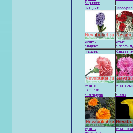
берграсс
Гиацинт
Гипсофил
купить
купить
гиацинт
гипсофил
Гвоздика
Хризанте
купить
купить хр
гвоздики
Календула
Калла
купить
купить ка