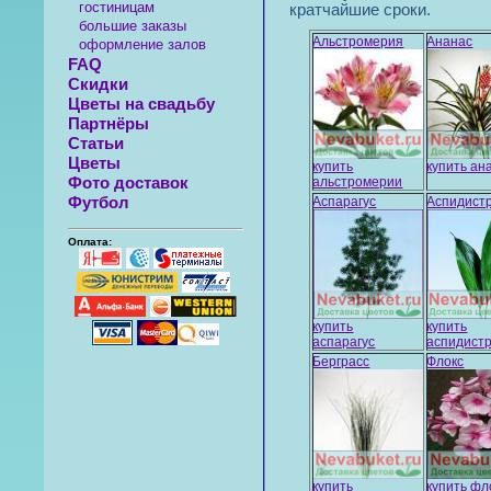
гостиницам
кратчайшие сроки.
большие заказы
Альстромерия
Ананас
оформление залов
FAQ
Скидки
Цветы на свадьбу
Партнёры
Статьи
Цветы
купить
купить ан
Фото доставок
альстромерии
Футбол
Аспарагус
Аспидист
Оплата:
купить
купить
аспарагус
аспидист
Берграсс
Флокс
купить
купить фл