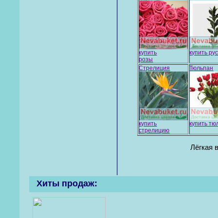
купить
купить рус
розы
Стрелиция
Тюльпан
купить
купить т
стрелицию
Лёгкая 
Хиты продаж: