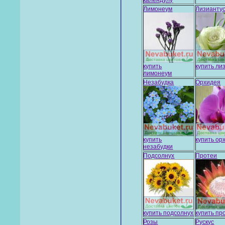
календулу
Лимонеум
Лизианту
купить
купить ли
лимонеум
Незабудка
Орхидея
купить
купить ор
незабудки
Подсолнух
Протеи
купить подсолнух
купить пр
Розы
Рускус