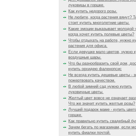
луковицы в горшке.
Как купить недорого розы.
Не любите, когда растения вянут? Т
стоит купить многолетние цветы.
Какие эмоции выказывает молодой 
когда хочет купить полевые цветы?
Чтобы отдыхать на работе, нужно к
растения для офиса.
Если девушке мало цветов, нужно к
воздушные шары.
Что бы разнообразить свой дом, до
купить орхидею фаленопсис
Не всегда купить дешевые цветы - з
пожертвовать качеством.
В любой зимний сад нужно купить
луковичные цветы.
Желтый цвет вовсе не означает раз
Что же значит купить желтые розы?
Лучший подарок маме - купить цвет
горшке.
Как правильно купить свадебный бу
Зачем бегать по магазинам, если м
купить фиалки почтой.