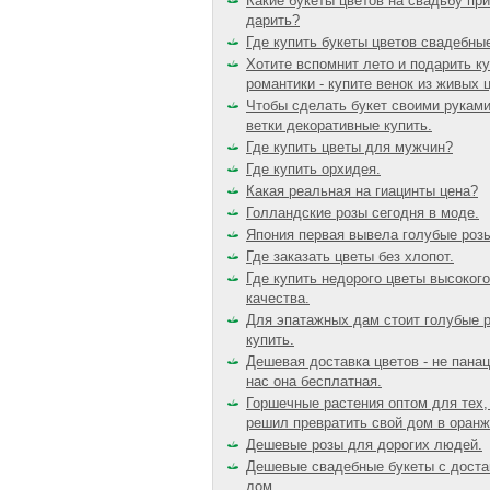
Какие букеты цветов на свадьбу пр
дарить?
Где купить букеты цветов свадебны
Хотите вспомнит лето и подарить к
романтики - купите венок из живых 
Чтобы сделать букет своими рукам
ветки декоративные купить.
Где купить цветы для мужчин?
Где купить орхидея.
Какая реальная на гиацинты цена?
Голландские розы сегодня в моде.
Япония первая вывела голубые роз
Где заказать цветы без хлопот.
Где купить недорого цветы высокого
качества.
Для эпатажных дам стоит голубые 
купить.
Дешевая доставка цветов - не панац
нас она бесплатная.
Горшечные растения оптом для тех,
решил превратить свой дом в оран
Дешевые розы для дорогих людей.
Дешевые свадебные букеты с доста
дом.