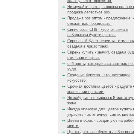
залог успеха торжества.
Не мучайте цветы, в нашем салоне 
продажа лепестков роз.
Продажа роз оптом - предложение, 
сможет вас порадовать.
Синие розы СПб - кусочек зимы в
небольшом букете цветов.
Сиреневый букет невесты - стильна
свадьба в ярких тонах.
Сирень купить - значит, свадьба бу
стильная и яркая.
спб цветы, которые заставят вас по
чудо.
Создание букетов - это настоящее
искусство.
Срочная доставка цветов - радуйте 
красивыми цветами.
Не забудьте тюльпаны к 8 марта ку
жене.
Иногда упаковка для цветов купить 
украсить - эстетичнее, самих цветов
Цветы в офис - создай уют на рабо
месте.
Цветы доставка букет в любое врем