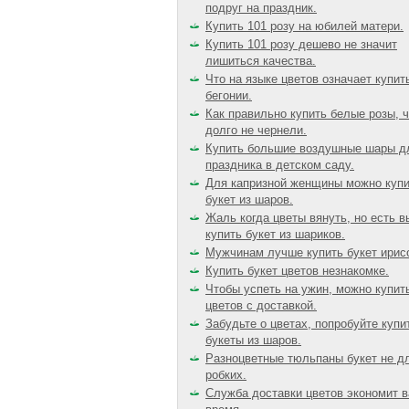
подруг на праздник.
Купить 101 розу на юбилей матери.
Купить 101 розу дешево не значит
лишиться качества.
Что на языке цветов означает купит
бегонии.
Как правильно купить белые розы, 
долго не чернели.
Купить большие воздушные шары д
праздника в детском саду.
Для капризной женщины можно куп
букет из шаров.
Жаль когда цветы вянуть, но есть в
купить букет из шариков.
Мужчинам лучше купить букет ирис
Купить букет цветов незнакомке.
Чтобы успеть на ужин, можно купит
цветов с доставкой.
Забудьте о цветах, попробуйте купи
букеты из шаров.
Разноцветные тюльпаны букет не д
робких.
Служба доставки цветов экономит 