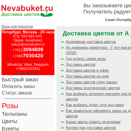
Вы заказываете ц
Получатель радует
Санкт-Петербу
Вход для курьеров
Петербург, Москва - 24 часа
Доставка цветов от А
ICQ: 583-583-045,
Skype: nevabuket,
Анонимная доставка цветов
zakaz@nevabuket.ru
Из дневника директора - 7 лет мага
3094609
+7812
(2016)
7030420
+7499
Где купить синие розы
Доставка цветов
WhatsUp, Viber, Telegram
+79602433941
Доставка цветов в офис
Страница в VK
Доставка цветов на дом
Быстрый заказ
Доставка цветов «под заказ»
Оплатить заказ
Доставка экзотических цветов
Статус заказа
Как выбрать интернет-магазин дост
цветов
Розы
Как выбрать букет для доставки
Как правильно оформить заказ на д
Тюльпаны
цветов
Цветы
Какие цветы дарить мужчинам
Косяки при доставке цветов
Букеты