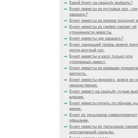
Какой букет на свадьбу выбрать?
Букет невесты из кустовых роз - где
заказать?
Букет невесты из пионов подходит 
Букет невесты из гербер говорит об
утонченности невесты.
Букет невесты где заказать?
Букет ландышей теперь можно поку
почти круглый год.
Букет невесты и калл только для
утонченных невест.
Букет невесты из ромашек подразу
кротость.
Букет невесты недорого, вовсе не з
некачественно.
Букет невест на свадьбу лучше выб
вдвоем.
Букет невесты купить по обычаю д
жених.
Букет из тюльпанов символизируют
обещание.
Букет невесты из тюльпанов говори
долгожданной свадьбы.