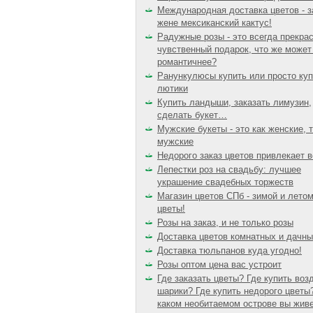
Международная доставка цветов - 
жене мексиканский кактус!
Радужные розы - это всегда прекра
чувственный подарок, что же может
романтичнее?
Ранункулюсы купить или просто куп
лютики
Купить ландыши, заказать лимузин,
сделать букет…
Мужские букеты - это как женские, 
мужские
Недорого заказ цветов привлекает в
Лепестки роз на свадьбу: лучшее
украшение свадебных торжеств
Магазин цветов СПб - зимой и лето
цветы!
Розы на заказ, и не только розы
Доставка цветов комнатных и дачн
Доставка тюльпанов куда угодно!
Розы оптом цена вас устроит
Где заказать цветы? Где купить во
шарики? Где купить недорого цветы?
каком необитаемом острове вы живе