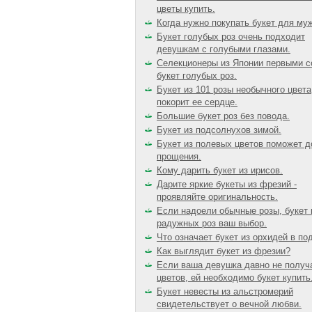
цветы купить.
Когда нужно покупать букет для му
Букет голубых роз очень подходит
девушкам с голубыми глазами.
Селекционеры из Японии первыми с
букет голубых роз.
Букет из 101 розы необычного цвета
покорит ее сердце.
Большие букет роз без повода.
Букет из подсолнухов зимой.
Букет из полевых цветов поможет д
прощения.
Кому дарить букет из ирисов.
Дарите яркие букеты из фрезий -
проявляйте оригинальность.
Если надоели обычные розы, букет 
радужных роз ваш выбор.
Что означает букет из орхидей в по
Как выглядит букет из фрезии?
Если ваша девушка давно не получ
цветов, ей необходимо букет купить
Букет невесты из альстромерий
свидетельствует о вечной любви.