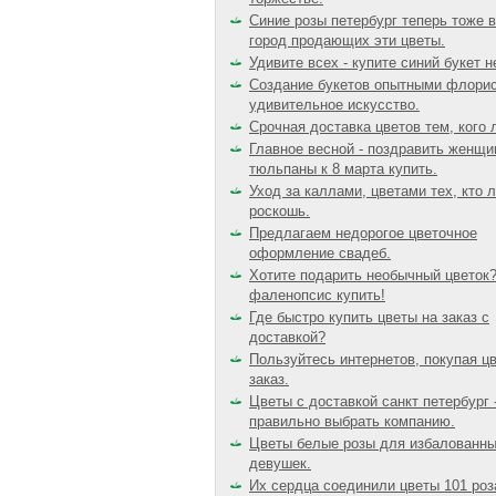
Синие розы петербург теперь тоже в
город продающих эти цветы.
Удивите всех - купите синий букет н
Создание букетов опытными флорис
удивительное искусство.
Срочная доставка цветов тем, кого
Главное весной - поздравить женщи
тюльпаны к 8 марта купить.
Уход за каллами, цветами тех, кто 
роскошь.
Предлагаем недорогое цветочное
оформление свадеб.
Хотите подарить необычный цветок
фаленопсис купить!
Где быстро купить цветы на заказ с
доставкой?
Пользуйтесь интернетов, покупая ц
заказ.
Цветы с доставкой санкт петербург -
правильно выбрать компанию.
Цветы белые розы для избалованн
девушек.
Их сердца соединили цветы 101 роз