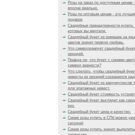
Розы на заказ по доступным ценам -
вполне реально.
Розы по оптовым ценам - это лучши
подарок
Свадебные принадлежности купить т
которых вы мечтали.
Свадебный букет из ромашек на язы
цветов значит первую любовь.
Что символизирует свадебный букет
орхидей.
Правда ли, что букет с синими цвет
символ верности?
Что сделать, чтобы свадебный буке
невесты из орхидей сохранился над
Свадебный букет из ранункулюсов 
для эпатажных невест.
Свадебный букет стоимость устроит
Свадебный букет выглядит как серд
роз.
Свадебный букет цена и качество.
Синие розы купить в СПб можно уж
сегодня!
Синие розы купить значит выделить
торжестве.