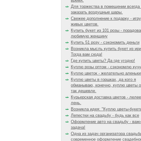
время.
Для торжества в помещении всегда
заказать воздушные шары.
Свежее дополнение к подарку - игр
живых цветов.
Купить букет из 101 розы - порадов
любимую женщину
Купить 51 розу - сэкономить деньги
Возникла мысль купить букет из ир
Тогда вам сюда!
Где купить цветы? Да где угодно!
Куплю розы оптом - сэкономлю кучу
Куплю цветок - желательно аленьки
Куплю цветы в горшках, да кого я
обманываю, конечно, куплю цветы о
так дешевле.
Курьерская доставка цветов - леле
лень.
Возникла идея: "Куплю цветы-букет
Лепестки на свадьбу - будь как все
Оформление авто на свадьбу - важ
задача!
Одна из задач организатора свадьбы
современное оформление свадебно