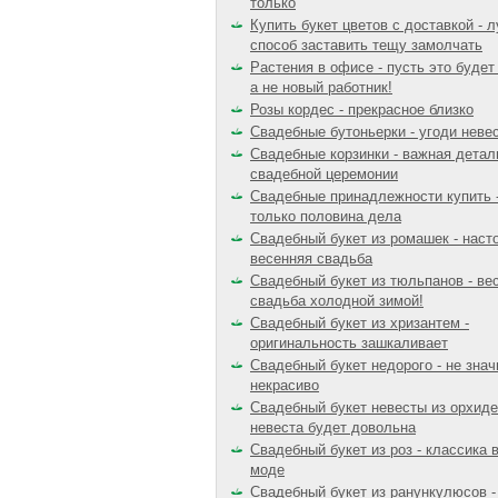
только
Купить букет цветов с доставкой - 
способ заставить тещу замолчать
Растения в офисе - пусть это будет 
а не новый работник!
Розы кордес - прекрасное близко
Свадебные бутоньерки - угоди неве
Свадебные корзинки - важная детал
свадебной церемонии
Свадебные принадлежности купить -
только половина дела
Свадебный букет из ромашек - нас
весенняя свадьба
Свадебный букет из тюльпанов - ве
свадьба холодной зимой!
Свадебный букет из хризантем -
оригинальность зашкаливает
Свадебный букет недорого - не знач
некрасиво
Свадебный букет невесты из орхиде
невеста будет довольна
Свадебный букет из роз - классика 
моде
Свадебный букет из ранункулюсов -