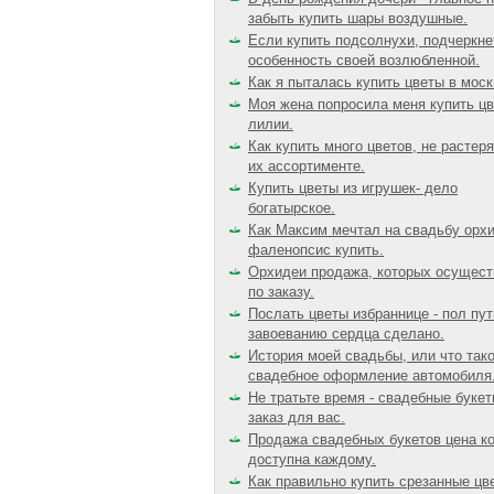
забыть купить шары воздушные.
Если купить подсолнухи, подчеркне
особенность своей возлюбленной.
Как я пыталась купить цветы в моск
Моя жена попросила меня купить ц
лилии.
Как купить много цветов, не растер
их ассортименте.
Купить цветы из игрушек- дело
богатырское.
Как Максим мечтал на свадьбу орх
фаленопсис купить.
Орхидеи продажа, которых осущест
по заказу.
Послать цветы избраннице - пол пут
завоеванию сердца сделано.
История моей свадьбы, или что так
свадебное оформление автомобиля
Не тратьте время - свадебные букет
заказ для вас.
Продажа свадебных букетов цена к
доступна каждому.
Как правильно купить срезанные цв