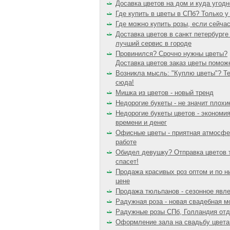
Досавка цветов на дом и куда угодн
Где купить в цветы в СПб? Только у
Где можно купить розы, если сейча
Доставка цветов в санкт петербурге 
лучший сервис в городе
Провинился? Срочно нужны цветы?
Доставка цветов заказ цветы поможе
Возникла мысль: "Куплю цветы"? Т
сюда!
Мишка из цветов - новый тренд
Недорогие букеты - не значит плохи
Недорогие букеты цветов - экономи
времени и денег
Офисные цветы - приятная атмосфе
работе
Обидел девушку? Отправка цветов 
спасет!
Продажа красивых роз оптом и по н
цене
Продажа тюльпанов - сезонное явл
Радужная роза - новая свадебная м
Радужные розы СПб, Голландия отд
Оформление зала на свадьбу цвета