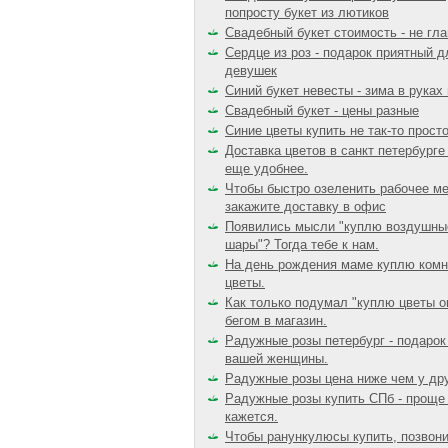
попросту букет из лютиков
Свадебный букет стоимость - не гл
Сердце из роз - подарок приятный д
девушек
Синий букет невесты - зима в руках
Свадебный букет - цены разные
Синие цветы купить не так-то прост
Доставка цветов в санкт петербурге
еще удобнее.
Чтобы быстро озеленить рабочее ме
закажите доставку в офис
Появились мысли "куплю воздушны
шары"? Тогда тебе к нам.
На день рождения маме куплю ком
цветы.
Как только подумал "куплю цветы о
бегом в магазин.
Радужные розы петербург - подарок
вашей женщины.
Радужные розы цена ниже чем у дру
Радужные розы купить СПб - проще
кажется.
Чтобы ранункулюсы купить, позвони