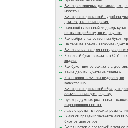
Букет невесты каллы.
Букет роз красных для молодых дев
моветон.
Букет роз с доставкой - удобная усл
для тех, кто ценит время.
Большой плюшевый медведь купит
не только ребенку, но и девушке.
Как выбрать качественный букет гер
Не теряйте время - закажите букет 
Букет синих роз для неординарных
Красивый букет заказать в СПб - пр
задача.
Как букет цветов заказать с доставк
Какие дарить букеты на свадьбу.
Как выбирать букеты недорого, но
качественно.
Букет роз с доставкой обрадует да
самую капризную девушку.
Букет радужных роз - новая технол
выращивания цветов.
Живые цветы - в горшках розы купит
В любой праздник закажите любимо
букетов цветов роз.
Букет цветов с доставкой в точное 