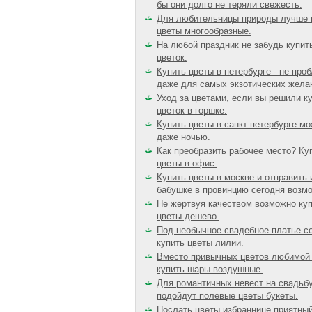
бы они долго не теряли свежесть.
Для любительницы природы лучше 
цветы многообразные.
На любой праздник не забудь купит
цветок.
Купить цветы в петербурге - не про
даже для самых экзотических жела
Уход за цветами, если вы решили к
цветок в горшке.
Купить цветы в санкт петербурге м
даже ночью.
Как преобразить рабочее место? Ку
цветы в офис.
Купить цветы в москве и отправить 
бабушке в провинцию сегодня возм
Не жертвуя качеством возможно ку
цветы дешево.
Под необычное свадебное платье с
купить цветы лилии.
Вместо привычных цветов любимой
купить шары воздушные.
Для романтичных невест на свадьб
подойдут полевые цветы букеты.
Послать цветы избраннице приятны