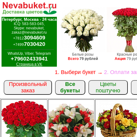
Петербург, Москва - 24 часа
ICQ: 583-583-045,
Skype: nevabuket,
zakaz@nevabuket.ru
3094609
+7812
7030420
+7499
WhatsUp, Viber, Telegram
Белые розы
Красные р
+79602433941
Всего
79 рублей
Акция
79 ру
Страница в VK
1. Выбери букет →
2. Оплати з
Произвольный
Все
Цветы
заказ
букеты
поштучно