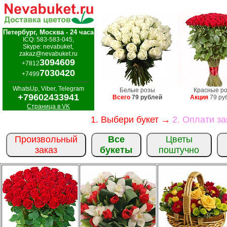
Петербург, Москва - 24 часа
ICQ: 583-583-045,
Skype: nevabuket,
zakaz@nevabuket.ru
3094609
+7812
7030420
+7499
WhatsUp, Viber, Telegram
Белые розы
Красные р
+79602433941
Всего
79 рублей
Акция
79 ру
Страница в VK
1. Выбери букет →
2. Оплати з
Произвольный
Все
Цветы
заказ
букеты
поштучно