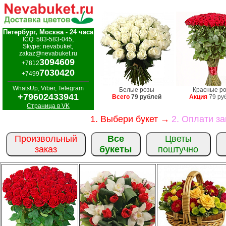
Петербург, Москва - 24 часа
ICQ: 583-583-045,
Skype: nevabuket,
zakaz@nevabuket.ru
3094609
+7812
7030420
+7499
WhatsUp, Viber, Telegram
Белые розы
Красные р
+79602433941
Всего
79 рублей
Акция
79 ру
Страница в VK
1. Выбери букет →
2. Оплати з
Произвольный
Все
Цветы
заказ
букеты
поштучно