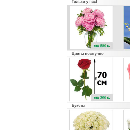
Только у нас!
от 950 р.
Цветы поштучно
от 300 р.
Букеты