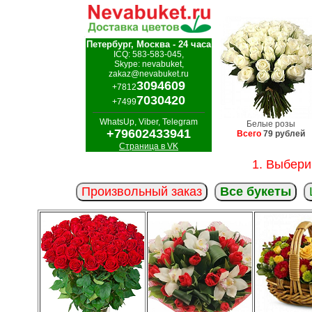
Петербург, Москва - 24 часа
ICQ: 583-583-045,
Skype: nevabuket,
zakaz@nevabuket.ru
3094609
+7812
7030420
+7499
WhatsUp, Viber, Telegram
Белые розы
+79602433941
Всего
79 рублей
Страница в VK
1. Выбери
Произвольный заказ
Все букеты