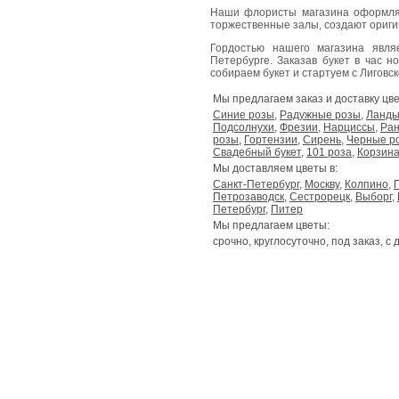
Наши флористы магазина оформля
торжественные залы, создают ориг
Гордостью нашего магазина явл
Петербурге. Заказав букет в час н
собираем букет и стартуем с Лиговског
Мы предлагаем заказ и доставку цве
Синие розы
,
Радужные розы
,
Ланд
Подсолнухи
,
Фрезии
,
Нарциссы
,
Ран
розы
,
Гортензии
,
Сирень
,
Черные р
Свадебный букет
,
101 роза
,
Корзина
Мы доставляем цветы в:
Санкт-Петербург
,
Москву
,
Колпино
,
Петрозаводск
,
Сестрорецк
,
Выборг
,
Петербург
,
Питер
Мы предлагаем цветы:
срочно, круглосуточно, под заказ, с 