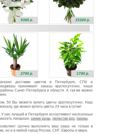
9390 р.
15300 р.
2700 р.
1740 р.
 магазин доставки цветов в Петербурге, СПб и
неджеры принимают заказы круглосуточно, наши
районы Санкт-Петербурга и области. А так же можно
ине.
ом, 50 Вы можете купить цветы круглосуточно. Наш
окзалу, где можно купить цветы 24 часа в сутки!
. У нас лучший в Петербурге ассортимент несезонных
заказать ландыши,
синие розы
,
лепестки роз
,
пионы
.
озволяет срочно выполнять ваш заказ не только в
е, но и в любой город России, СНГ, Европы и мира.