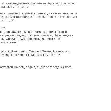
ют индивидуальные свадебные букеты, оформляют
инальные интерьеры.
яется реально
круглосуточная доставка цветов
в
очи, вы можете получить цветы в течение часа - мы
о пр., 50..
тов:
ыши
,
Незабудки
,
Пионы
,
Ромашки
,
Подснежники
,
ункулюсы
,
Гладиолусы
,
Амариллисы
,
Пионовидные
озы
,
Орхидеи
,
Букет невесты
,
Лепестки роз
,
 тюльпанов
.
Пушкин
,
Всеволожск
,
Ольгино
,
Химки
,
Архангельск
,
Шушары
,
Люберцы
,
Подольск
,
Реутов
,
СПб
,
доставкой, на дом, в офис, в центре города, 24 часа.