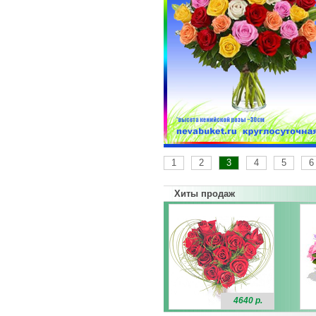
1
2
3
4
5
6
Хиты продаж
4640 р.