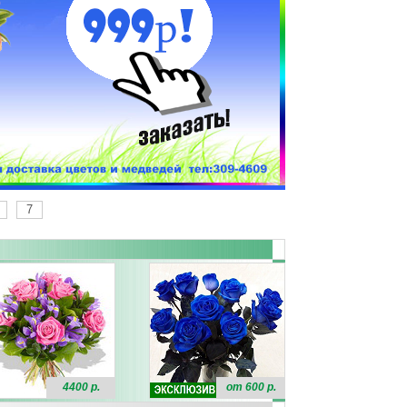
7
4400 р.
от 600 р.