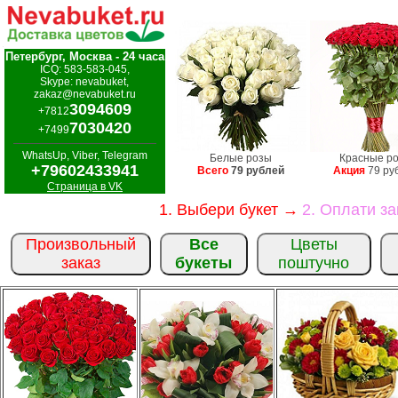
Петербург, Москва - 24 часа
ICQ: 583-583-045,
Skype: nevabuket,
zakaz@nevabuket.ru
3094609
+7812
7030420
+7499
WhatsUp, Viber, Telegram
Белые розы
Красные р
+79602433941
Всего
79 рублей
Акция
79 ру
Страница в VK
1. Выбери букет →
2. Оплати з
Произвольный
Все
Цветы
заказ
букеты
поштучно