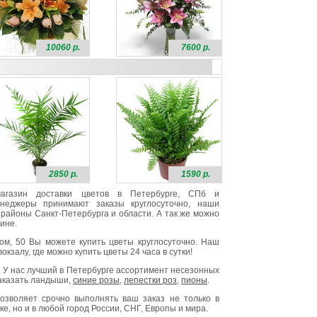
10060 р.
7600 р.
2850 р.
1590 р.
 магазин доставки цветов в Петербурге, СПб и
неджеры принимают заказы круглосуточно, наши
районы Санкт-Петербурга и области. А так же можно
ине.
ом, 50 Вы можете купить цветы круглосуточно. Наш
окзалу, где можно купить цветы 24 часа в сутки!
. У нас лучший в Петербурге ассортимент несезонных
заказать ландыши,
синие розы
,
лепестки роз
,
пионы
.
озволяет срочно выполнять ваш заказ не только в
е, но и в любой город России, СНГ, Европы и мира.