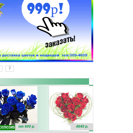
7
от 600 р.
4640 р.