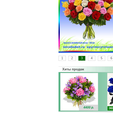
1
2
3
4
5
6
Хиты продаж
4400 р.