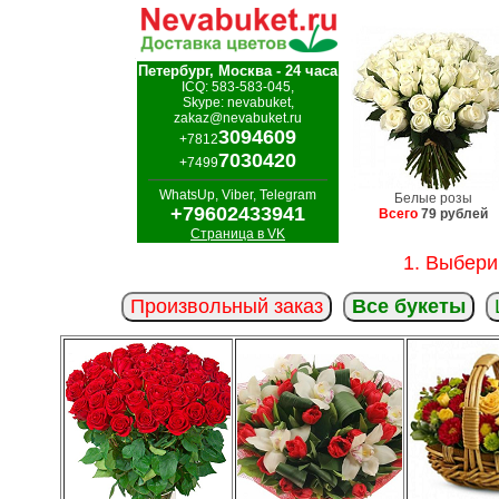
Петербург, Москва - 24 часа
ICQ: 583-583-045,
Skype: nevabuket,
zakaz@nevabuket.ru
3094609
+7812
7030420
+7499
WhatsUp, Viber, Telegram
Белые розы
+79602433941
Всего
79 рублей
Страница в VK
1. Выбери
Произвольный заказ
Все букеты