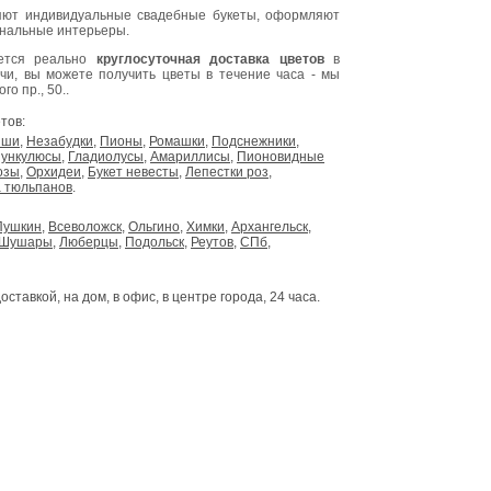
ют индивидуальные свадебные букеты, оформляют
инальные интерьеры.
яется реально
круглосуточная доставка цветов
в
очи, вы можете получить цветы в течение часа - мы
о пр., 50..
тов:
ыши
,
Незабудки
,
Пионы
,
Ромашки
,
Подснежники
,
ункулюсы
,
Гладиолусы
,
Амариллисы
,
Пионовидные
озы
,
Орхидеи
,
Букет невесты
,
Лепестки роз
,
 тюльпанов
.
Пушкин
,
Всеволожск
,
Ольгино
,
Химки
,
Архангельск
,
Шушары
,
Люберцы
,
Подольск
,
Реутов
,
СПб
,
доставкой, на дом, в офис, в центре города, 24 часа.