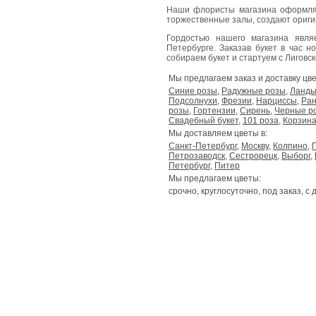
Наши флористы магазина оформля
торжественные залы, создают ориг
Гордостью нашего магазина явл
Петербурге. Заказав букет в час н
собираем букет и стартуем с Лиговског
Мы предлагаем заказ и доставку цве
Синие розы
,
Радужные розы
,
Ланд
Подсолнухи
,
Фрезии
,
Нарциссы
,
Ран
розы
,
Гортензии
,
Сирень
,
Черные р
Свадебный букет
,
101 роза
,
Корзина
Мы доставляем цветы в:
Санкт-Петербург
,
Москву
,
Колпино
,
Петрозаводск
,
Сестрорецк
,
Выборг
,
Петербург
,
Питер
Мы предлагаем цветы:
срочно, круглосуточно, под заказ, с 