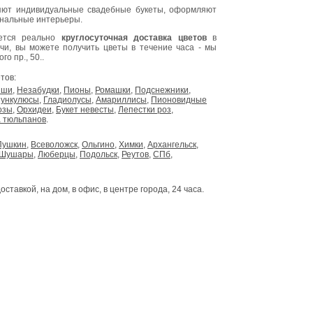
ют индивидуальные свадебные букеты, оформляют
инальные интерьеры.
яется реально
круглосуточная доставка цветов
в
очи, вы можете получить цветы в течение часа - мы
о пр., 50..
тов:
ыши
,
Незабудки
,
Пионы
,
Ромашки
,
Подснежники
,
ункулюсы
,
Гладиолусы
,
Амариллисы
,
Пионовидные
озы
,
Орхидеи
,
Букет невесты
,
Лепестки роз
,
 тюльпанов
.
Пушкин
,
Всеволожск
,
Ольгино
,
Химки
,
Архангельск
,
Шушары
,
Люберцы
,
Подольск
,
Реутов
,
СПб
,
доставкой, на дом, в офис, в центре города, 24 часа.