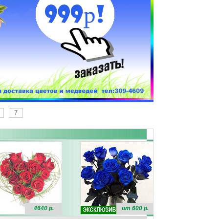
7
4640 р.
от 600 р.