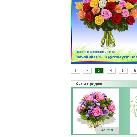
1
2
3
4
5
6
Хиты продаж
4400 р.