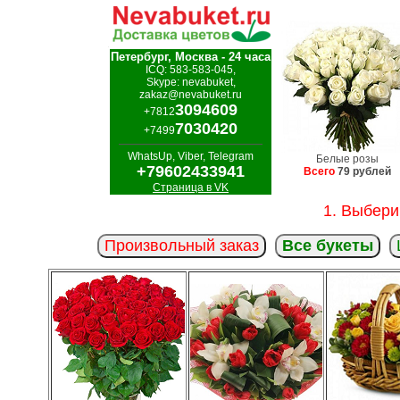
Петербург, Москва - 24 часа
ICQ: 583-583-045,
Skype: nevabuket,
zakaz@nevabuket.ru
3094609
+7812
7030420
+7499
WhatsUp, Viber, Telegram
Белые розы
+79602433941
Всего
79 рублей
Страница в VK
1. Выбери
Произвольный заказ
Все букеты