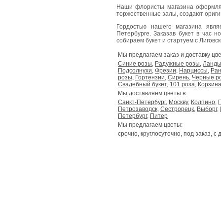
Наши флористы магазина оформля
торжественные залы, создают ориг
Гордостью нашего магазина явл
Петербурге. Заказав букет в час н
собираем букет и стартуем с Лиговског
Мы предлагаем заказ и доставку цве
Синие розы
,
Радужные розы
,
Ланд
Подсолнухи
,
Фрезии
,
Нарциссы
,
Ран
розы
,
Гортензии
,
Сирень
,
Черные р
Свадебный букет
,
101 роза
,
Корзина
Мы доставляем цветы в:
Санкт-Петербург
,
Москву
,
Колпино
,
Петрозаводск
,
Сестрорецк
,
Выборг
,
Петербург
,
Питер
Мы предлагаем цветы:
срочно, круглосуточно, под заказ, с 