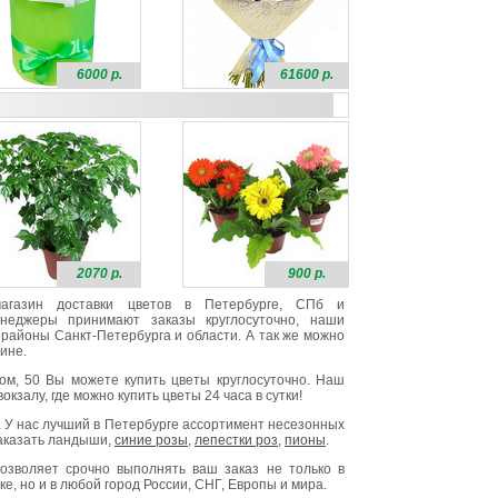
6000 р.
61600 р.
2070 р.
900 р.
 магазин доставки цветов в Петербурге, СПб и
неджеры принимают заказы круглосуточно, наши
районы Санкт-Петербурга и области. А так же можно
ине.
ом, 50 Вы можете купить цветы круглосуточно. Наш
окзалу, где можно купить цветы 24 часа в сутки!
. У нас лучший в Петербурге ассортимент несезонных
заказать ландыши,
синие розы
,
лепестки роз
,
пионы
.
озволяет срочно выполнять ваш заказ не только в
е, но и в любой город России, СНГ, Европы и мира.