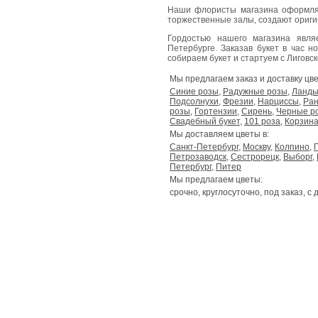
Наши флористы магазина оформля
торжественные залы, создают ориг
Гордостью нашего магазина явл
Петербурге. Заказав букет в час н
собираем букет и стартуем с Лиговског
Мы предлагаем заказ и доставку цве
Синие розы
,
Радужные розы
,
Ланд
Подсолнухи
,
Фрезии
,
Нарциссы
,
Ран
розы
,
Гортензии
,
Сирень
,
Черные р
Свадебный букет
,
101 роза
,
Корзина
Мы доставляем цветы в:
Санкт-Петербург
,
Москву
,
Колпино
,
Петрозаводск
,
Сестрорецк
,
Выборг
,
Петербург
,
Питер
Мы предлагаем цветы:
срочно, круглосуточно, под заказ, с 