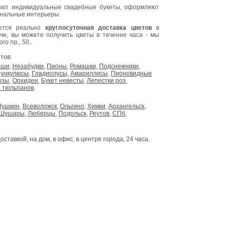
ют индивидуальные свадебные букеты, оформляют
инальные интерьеры.
яется реально
круглосуточная доставка цветов
в
очи, вы можете получить цветы в течение часа - мы
о пр., 50..
тов:
ыши
,
Незабудки
,
Пионы
,
Ромашки
,
Подснежники
,
ункулюсы
,
Гладиолусы
,
Амариллисы
,
Пионовидные
озы
,
Орхидеи
,
Букет невесты
,
Лепестки роз
,
 тюльпанов
.
Пушкин
,
Всеволожск
,
Ольгино
,
Химки
,
Архангельск
,
Шушары
,
Люберцы
,
Подольск
,
Реутов
,
СПб
,
доставкой, на дом, в офис, в центре города, 24 часа.