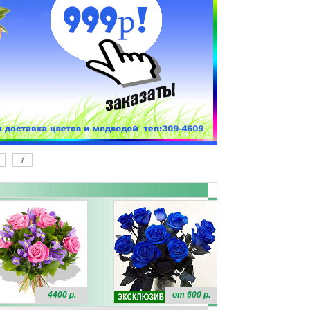
7
4400 р.
от 600 р.