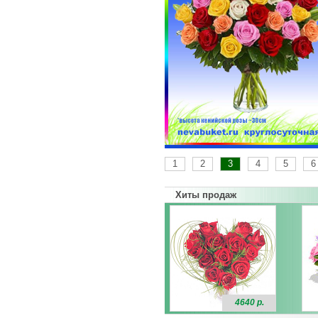
1
2
3
4
5
6
Хиты продаж
4640 р.