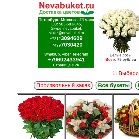
Петербург, Москва - 24 часа
ICQ: 583-583-045,
Skype: nevabuket,
zakaz@nevabuket.ru
3094609
+7812
7030420
+7499
WhatsUp, Viber, Telegram
Белые розы
+79602433941
Всего
79 рублей
Страница в VK
1. Выбери
Произвольный заказ
Все букеты