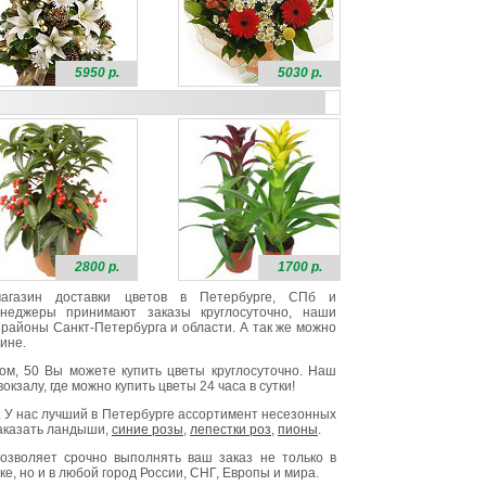
5950 р.
5030 р.
2800 р.
1700 р.
 магазин доставки цветов в Петербурге, СПб и
неджеры принимают заказы круглосуточно, наши
районы Санкт-Петербурга и области. А так же можно
ине.
ом, 50 Вы можете купить цветы круглосуточно. Наш
окзалу, где можно купить цветы 24 часа в сутки!
. У нас лучший в Петербурге ассортимент несезонных
заказать ландыши,
синие розы
,
лепестки роз
,
пионы
.
озволяет срочно выполнять ваш заказ не только в
е, но и в любой город России, СНГ, Европы и мира.