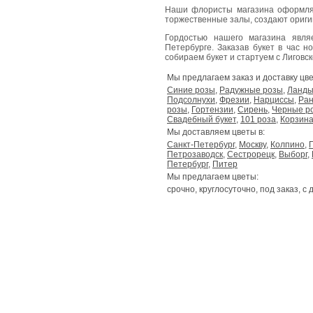
Наши флористы магазина оформля
торжественные залы, создают ориг
Гордостью нашего магазина явл
Петербурге. Заказав букет в час н
собираем букет и стартуем с Лиговског
Мы предлагаем заказ и доставку цве
Синие розы
,
Радужные розы
,
Ланд
Подсолнухи
,
Фрезии
,
Нарциссы
,
Ран
розы
,
Гортензии
,
Сирень
,
Черные р
Свадебный букет
,
101 роза
,
Корзина
Мы доставляем цветы в:
Санкт-Петербург
,
Москву
,
Колпино
,
Петрозаводск
,
Сестрорецк
,
Выборг
,
Петербург
,
Питер
Мы предлагаем цветы:
срочно, круглосуточно, под заказ, с 