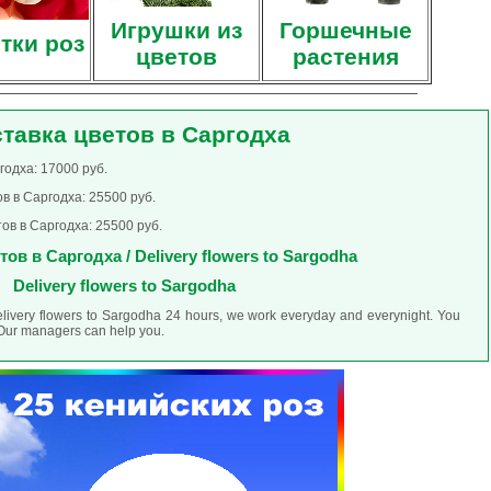
Игрушки из
Горшечные
тки роз
цветов
растения
тавка цветов в Саргодха
годха: 17000 руб.
в в Саргодха: 25500 руб.
ов в Саргодха: 25500 руб.
ов в Саргодха / Delivery flowers to Sargodha
Delivery flowers to Sargodha
elivery flowers to Sargodha 24 hours, we work everyday and everynight. You
. Our managers can help you.