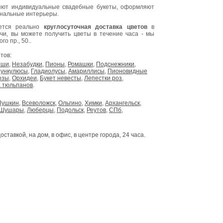
ют индивидуальные свадебные букеты, оформляют
инальные интерьеры.
яется реально
круглосуточная доставка цветов
в
очи, вы можете получить цветы в течение часа - мы
о пр., 50..
тов:
ыши
,
Незабудки
,
Пионы
,
Ромашки
,
Подснежники
,
ункулюсы
,
Гладиолусы
,
Амариллисы
,
Пионовидные
озы
,
Орхидеи
,
Букет невесты
,
Лепестки роз
,
 тюльпанов
.
Пушкин
,
Всеволожск
,
Ольгино
,
Химки
,
Архангельск
,
Шушары
,
Люберцы
,
Подольск
,
Реутов
,
СПб
,
доставкой, на дом, в офис, в центре города, 24 часа.