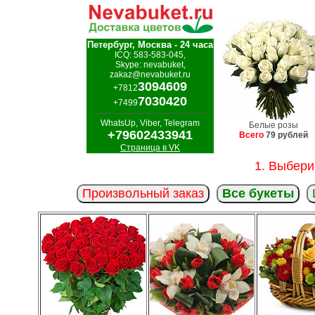
Петербург, Москва - 24 часа
ICQ: 583-583-045,
Skype: nevabuket,
zakaz@nevabuket.ru
3094609
+7812
7030420
+7499
WhatsUp, Viber, Telegram
Белые розы
+79602433941
Всего
79 рублей
Страница в VK
1. Выбери
Произвольный заказ
Все букеты