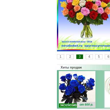
1
2
3
4
5
6
Хиты продаж
от 600 р.