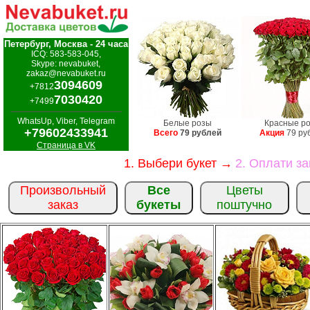
Петербург, Москва - 24 часа
ICQ: 583-583-045,
Skype: nevabuket,
zakaz@nevabuket.ru
3094609
+7812
7030420
+7499
WhatsUp, Viber, Telegram
Белые розы
Красные р
+79602433941
Всего
79 рублей
Акция
79 ру
Страница в VK
1. Выбери букет →
2. Оплати з
Произвольный
Все
Цветы
заказ
букеты
поштучно