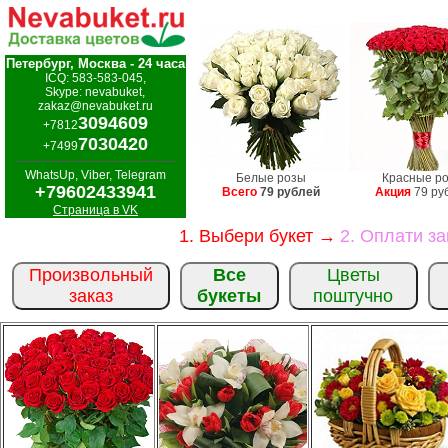
Петербург, Москва - 24 часа
ICQ: 583-583-045,
Skype: nevabuket,
zakaz@nevabuket.ru
3094609
+7812
7030420
+7499
WhatsUp, Viber, Telegram
Белые розы
Красные р
+79602433941
Всего
79 рублей
Акция
79 ру
Страница в VK
1. Выбери букет →
2. Оплати з
Произвольный
Все
Цветы
заказ
букеты
поштучно