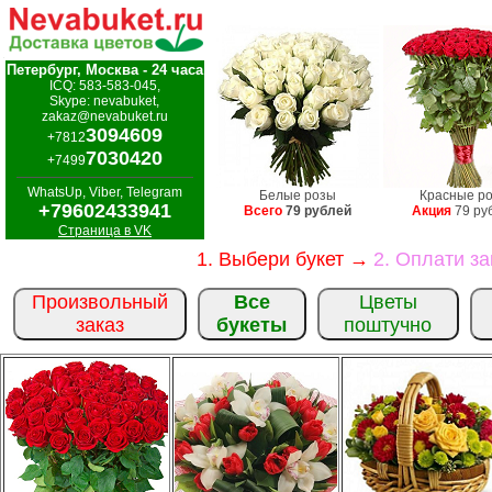
Петербург, Москва - 24 часа
ICQ: 583-583-045,
Skype: nevabuket,
zakaz@nevabuket.ru
3094609
+7812
7030420
+7499
WhatsUp, Viber, Telegram
Белые розы
Красные р
+79602433941
Всего
79 рублей
Акция
79 ру
Страница в VK
1. Выбери букет →
2. Оплати з
Произвольный
Все
Цветы
заказ
букеты
поштучно