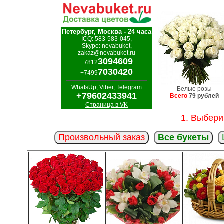
Петербург, Москва - 24 часа
ICQ: 583-583-045,
Skype: nevabuket,
zakaz@nevabuket.ru
3094609
+7812
7030420
+7499
WhatsUp, Viber, Telegram
Белые розы
+79602433941
Всего
79 рублей
Страница в VK
1. Выбери
Произвольный заказ
Все букеты