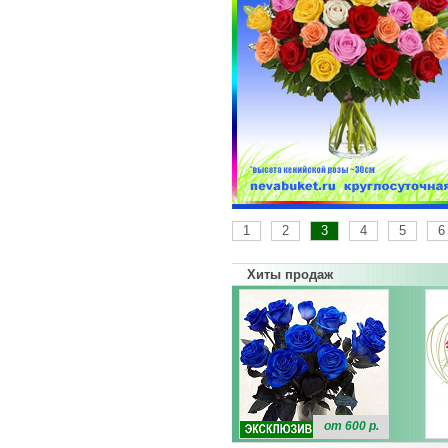
1
2
3
4
5
6
Хиты продаж
от 600 р.