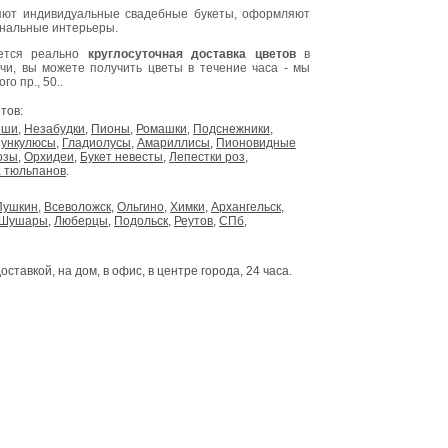
ют индивидуальные свадебные букеты, оформляют
инальные интерьеры.
яется реально
круглосуточная доставка цветов
в
очи, вы можете получить цветы в течение часа - мы
о пр., 50..
тов:
ыши
,
Незабудки
,
Пионы
,
Ромашки
,
Подснежники
,
ункулюсы
,
Гладиолусы
,
Амариллисы
,
Пионовидные
озы
,
Орхидеи
,
Букет невесты
,
Лепестки роз
,
 тюльпанов
.
Пушкин
,
Всеволожск
,
Ольгино
,
Химки
,
Архангельск
,
Шушары
,
Люберцы
,
Подольск
,
Реутов
,
СПб
,
доставкой, на дом, в офис, в центре города, 24 часа.