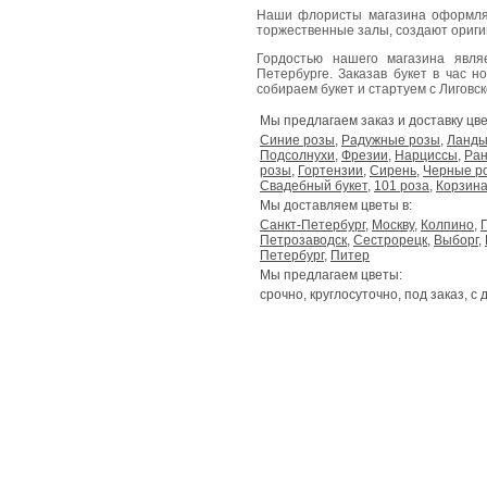
Наши флористы магазина оформля
торжественные залы, создают ориг
Гордостью нашего магазина явл
Петербурге. Заказав букет в час н
собираем букет и стартуем с Лиговског
Мы предлагаем заказ и доставку цве
Синие розы
,
Радужные розы
,
Ланд
Подсолнухи
,
Фрезии
,
Нарциссы
,
Ран
розы
,
Гортензии
,
Сирень
,
Черные р
Свадебный букет
,
101 роза
,
Корзина
Мы доставляем цветы в:
Санкт-Петербург
,
Москву
,
Колпино
,
Петрозаводск
,
Сестрорецк
,
Выборг
,
Петербург
,
Питер
Мы предлагаем цветы:
срочно, круглосуточно, под заказ, с 