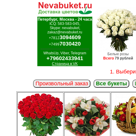
Петербург, Москва - 24 часа
ICQ: 583-583-045,
Skype: nevabuket,
zakaz@nevabuket.ru
3094609
+7812
7030420
+7499
WhatsUp, Viber, Telegram
Белые розы
+79602433941
Всего
79 рублей
Страница в VK
1. Выбери
Произвольный заказ
Все букеты