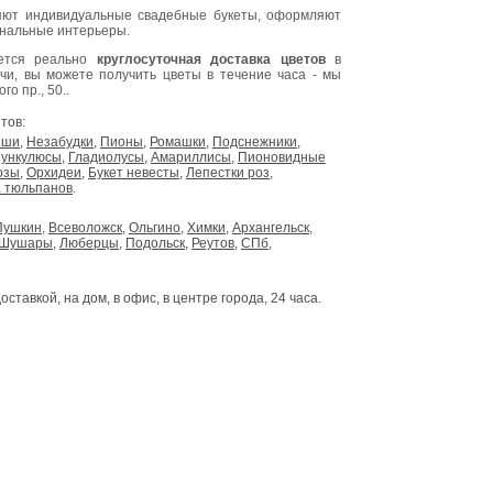
ют индивидуальные свадебные букеты, оформляют
инальные интерьеры.
яется реально
круглосуточная доставка цветов
в
очи, вы можете получить цветы в течение часа - мы
о пр., 50..
тов:
ыши
,
Незабудки
,
Пионы
,
Ромашки
,
Подснежники
,
ункулюсы
,
Гладиолусы
,
Амариллисы
,
Пионовидные
озы
,
Орхидеи
,
Букет невесты
,
Лепестки роз
,
 тюльпанов
.
Пушкин
,
Всеволожск
,
Ольгино
,
Химки
,
Архангельск
,
Шушары
,
Люберцы
,
Подольск
,
Реутов
,
СПб
,
доставкой, на дом, в офис, в центре города, 24 часа.