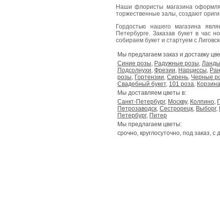
Наши флористы магазина оформля
торжественные залы, создают ориг
Гордостью нашего магазина явл
Петербурге. Заказав букет в час н
собираем букет и стартуем с Лиговског
Мы предлагаем заказ и доставку цве
Синие розы
,
Радужные розы
,
Ланд
Подсолнухи
,
Фрезии
,
Нарциссы
,
Ран
розы
,
Гортензии
,
Сирень
,
Черные р
Свадебный букет
,
101 роза
,
Корзина
Мы доставляем цветы в:
Санкт-Петербург
,
Москву
,
Колпино
,
Петрозаводск
,
Сестрорецк
,
Выборг
,
Петербург
,
Питер
Мы предлагаем цветы:
срочно, круглосуточно, под заказ, с 