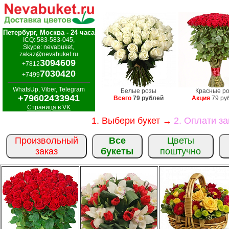
Петербург, Москва - 24 часа
ICQ: 583-583-045,
Skype: nevabuket,
zakaz@nevabuket.ru
3094609
+7812
7030420
+7499
WhatsUp, Viber, Telegram
Белые розы
Красные р
+79602433941
Всего
79 рублей
Акция
79 ру
Страница в VK
1. Выбери букет →
2. Оплати з
Произвольный
Все
Цветы
заказ
букеты
поштучно