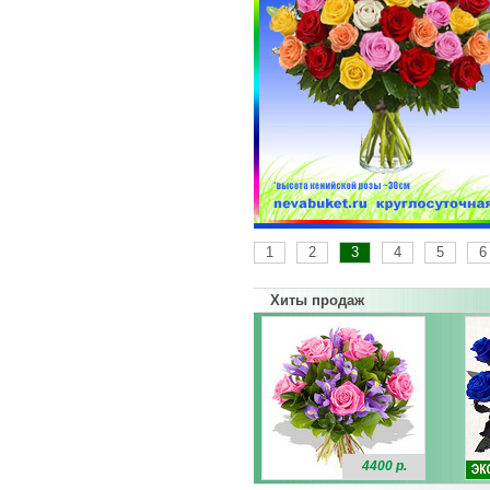
1
2
3
4
5
6
Хиты продаж
4400 р.