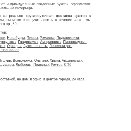
ют индивидуальные свадебные букеты, оформляют
инальные интерьеры.
яется реально
круглосуточная доставка цветов
в
очи, вы можете получить цветы в течение часа - мы
о пр., 50..
тов:
ыши
,
Незабудки
,
Пионы
,
Ромашки
,
Подснежники
,
ункулюсы
,
Гладиолусы
,
Амариллисы
,
Пионовидные
озы
,
Орхидеи
,
Букет невесты
,
Лепестки роз
,
 тюльпанов
.
Пушкин
,
Всеволожск
,
Ольгино
,
Химки
,
Архангельск
,
Шушары
,
Люберцы
,
Подольск
,
Реутов
,
СПб
,
доставкой, на дом, в офис, в центре города, 24 часа.