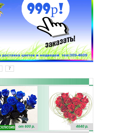
7
от 600 р.
4640 р.