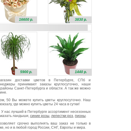
16600 р.
3830 р.
5900 р.
1440 р.
 магазин доставки цветов в Петербурге, СПб и
неджеры принимают заказы круглосуточно, наши
районы Санкт-Петербурга и области. А так же можно
ине.
ом, 50 Вы можете купить цветы круглосуточно. Наш
окзалу, где можно купить цветы 24 часа в сутки!
. У нас лучший в Петербурге ассортимент несезонных
заказать ландыши,
синие розы
,
лепестки роз
,
пионы
.
озволяет срочно выполнять ваш заказ не только в
е, но и в любой город России, СНГ, Европы и мира.