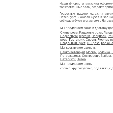
Наши флористы магазина оформля
торжественные залы, создают ориг
Гордостью нашего магазина явл
Петербурге. Заказав букет в час н
собираем букет и стартуем с Лиговског
Мы предлагаем заказ и доставку цве
Синие розы
,
Радужные розы
,
Ланд
Подсолнухи
,
Фрезии
,
Нарциссы
,
Ран
розы
,
Гортензии
,
Сирень
,
Черные р
Свадебный букет
,
101 роза
,
Корзина
Мы доставляем цветы в:
Санкт-Петербург
,
Москву
,
Колпино
,
Петрозаводск
,
Сестрорецк
,
Выборг
,
Петербург
,
Питер
Мы предлагаем цветы:
срочно, круглосуточно, под заказ, с 