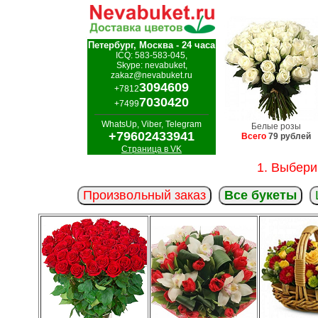
Петербург, Москва - 24 часа
ICQ: 583-583-045,
Skype: nevabuket,
zakaz@nevabuket.ru
3094609
+7812
7030420
+7499
WhatsUp, Viber, Telegram
Белые розы
+79602433941
Всего
79 рублей
Страница в VK
1. Выбери
Произвольный заказ
Все букеты