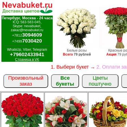
Петербург, Москва - 24 часа
ICQ: 583-583-045,
Skype: nevabuket,
zakaz@nevabuket.ru
3094609
+7812
7030420
+7499
WhatsUp, Viber, Telegram
Белые розы
Красные р
+79602433941
Всего
79 рублей
Акция
79 ру
Страница в VK
1. Выбери букет →
2. Оплати з
Произвольный
Все
Цветы
заказ
букеты
поштучно