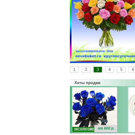
1
2
3
4
5
6
Хиты продаж
от 600 р.