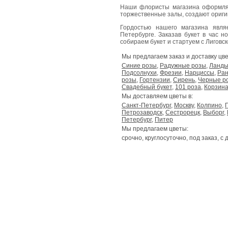
Наши флористы магазина оформля
торжественные залы, создают ориг
Гордостью нашего магазина явл
Петербурге. Заказав букет в час н
собираем букет и стартуем с Лиговског
Мы предлагаем заказ и доставку цве
Синие розы
,
Радужные розы
,
Ланд
Подсолнухи
,
Фрезии
,
Нарциссы
,
Ран
розы
,
Гортензии
,
Сирень
,
Черные р
Свадебный букет
,
101 роза
,
Корзина
Мы доставляем цветы в:
Санкт-Петербург
,
Москву
,
Колпино
,
Петрозаводск
,
Сестрорецк
,
Выборг
,
Петербург
,
Питер
Мы предлагаем цветы:
срочно, круглосуточно, под заказ, с 