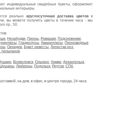
ют индивидуальные свадебные букеты, оформляют
инальные интерьеры.
яется реально
круглосуточная доставка цветов
в
очи, вы можете получить цветы в течение часа - мы
о пр., 50..
тов:
ыши
,
Незабудки
,
Пионы
,
Ромашки
,
Подснежники
,
ункулюсы
,
Гладиолусы
,
Амариллисы
,
Пионовидные
озы
,
Орхидеи
,
Букет невесты
,
Лепестки роз
,
 тюльпанов
.
Пушкин
,
Всеволожск
,
Ольгино
,
Химки
,
Архангельск
,
Шушары
,
Люберцы
,
Подольск
,
Реутов
,
СПб
,
доставкой, на дом, в офис, в центре города, 24 часа.