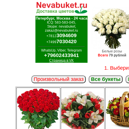
Петербург, Москва - 24 часа
ICQ: 583-583-045,
Skype: nevabuket,
zakaz@nevabuket.ru
3094609
+7812
7030420
+7499
WhatsUp, Viber, Telegram
Белые розы
+79602433941
Всего
79 рублей
Страница в VK
1. Выбери
Произвольный заказ
Все букеты