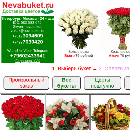
Петербург, Москва - 24 часа
ICQ: 583-583-045,
Skype: nevabuket,
zakaz@nevabuket.ru
3094609
+7812
7030420
+7499
WhatsUp, Viber, Telegram
Белые розы
Красные р
+79602433941
Всего
79 рублей
Акция
79 ру
Страница в VK
1. Выбери букет →
2. Оплати з
Произвольный
Все
Цветы
заказ
букеты
поштучно