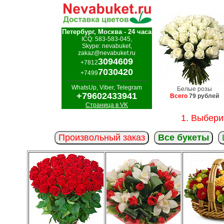
Петербург, Москва - 24 часа
ICQ: 583-583-045,
Skype: nevabuket,
zakaz@nevabuket.ru
3094609
+7812
7030420
+7499
WhatsUp, Viber, Telegram
Белые розы
+79602433941
Всего
79 рублей
Страница в VK
1. Выбери
Произвольный заказ
Все букеты