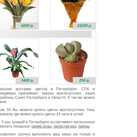
4200 р.
15200 р.
3400 р.
250 р.
 магазин доставки цветов в Петербурге, СПб и
неджеры принимают заказы круглосуточно, наши
районы Санкт-Петербурга и области. А так же можно
ине.
ом, 50 Вы можете купить цветы круглосуточно. Наш
окзалу, где можно купить цветы 24 часа в сутки!
. У нас лучший в Петербурге ассортимент несезонных
заказать ландыши,
синие розы
,
лепестки роз
,
пионы
.
озволяет срочно выполнять ваш заказ не только в