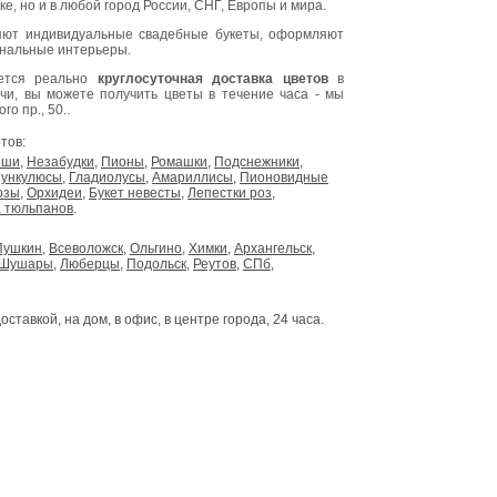
е, но и в любой город России, СНГ, Европы и мира.
ют индивидуальные свадебные букеты, оформляют
инальные интерьеры.
яется реально
круглосуточная доставка цветов
в
очи, вы можете получить цветы в течение часа - мы
о пр., 50..
тов:
ыши
,
Незабудки
,
Пионы
,
Ромашки
,
Подснежники
,
ункулюсы
,
Гладиолусы
,
Амариллисы
,
Пионовидные
озы
,
Орхидеи
,
Букет невесты
,
Лепестки роз
,
 тюльпанов
.
Пушкин
,
Всеволожск
,
Ольгино
,
Химки
,
Архангельск
,
Шушары
,
Люберцы
,
Подольск
,
Реутов
,
СПб
,
доставкой, на дом, в офис, в центре города, 24 часа.