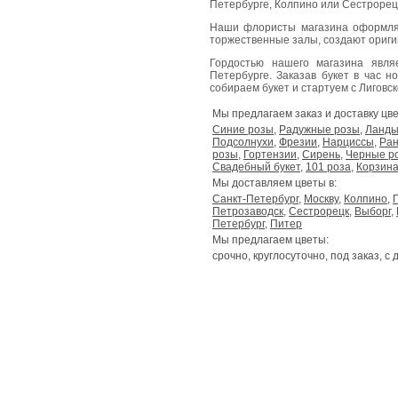
Петербурге, Колпино или Сестрорецк
Наши флористы магазина оформля
торжественные залы, создают ориг
Гордостью нашего магазина явл
Петербурге. Заказав букет в час н
собираем букет и стартуем с Лиговског
Мы предлагаем заказ и доставку цве
Синие розы
,
Радужные розы
,
Ланд
Подсолнухи
,
Фрезии
,
Нарциссы
,
Ран
розы
,
Гортензии
,
Сирень
,
Черные р
Свадебный букет
,
101 роза
,
Корзина
Мы доставляем цветы в:
Санкт-Петербург
,
Москву
,
Колпино
,
Петрозаводск
,
Сестрорецк
,
Выборг
,
Петербург
,
Питер
Мы предлагаем цветы:
срочно, круглосуточно, под заказ, с 