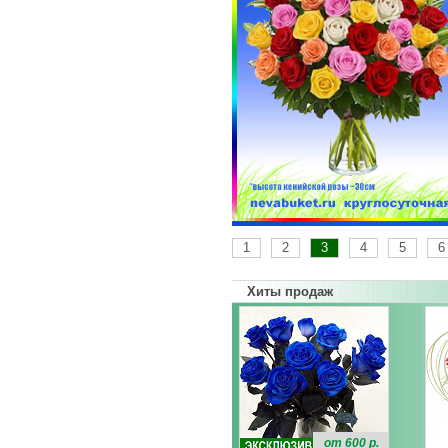
1
2
3
4
5
6
Хиты продаж
от 600 р.