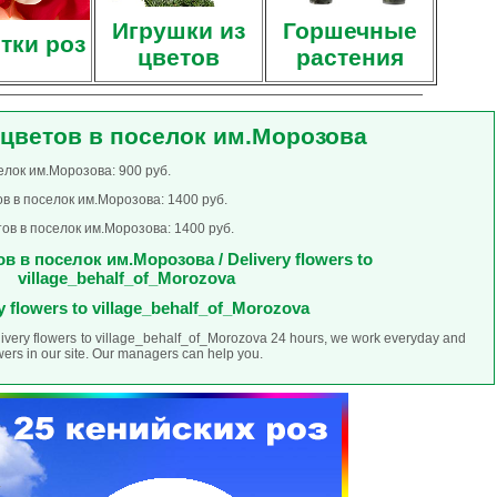
Игрушки из
Горшечные
тки роз
цветов
растения
 цветов в поселок им.Морозова
елок им.Морозова: 900 руб.
в в поселок им.Морозова: 1400 руб.
ов в поселок им.Морозова: 1400 руб.
в в поселок им.Морозова / Delivery flowers to
village_behalf_of_Morozova
y flowers to village_behalf_of_Morozova
elivery flowers to village_behalf_of_Morozova 24 hours, we work everyday and
ers in our site. Our managers can help you.