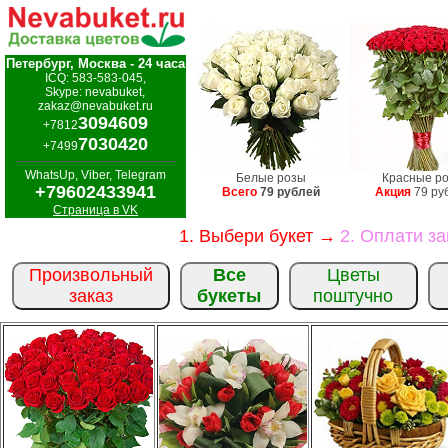
Петербург, Москва - 24 часа
ICQ: 583-583-045,
Skype: nevabuket,
zakaz@nevabuket.ru
3094609
+7812
7030420
+7499
WhatsUp, Viber, Telegram
Белые розы
Красные р
+79602433941
Всего
79 рублей
Акция
79 ру
Страница в VK
1. Выбери букет →
2. Оплати з
Произвольный
Все
Цветы
заказ
букеты
поштучно